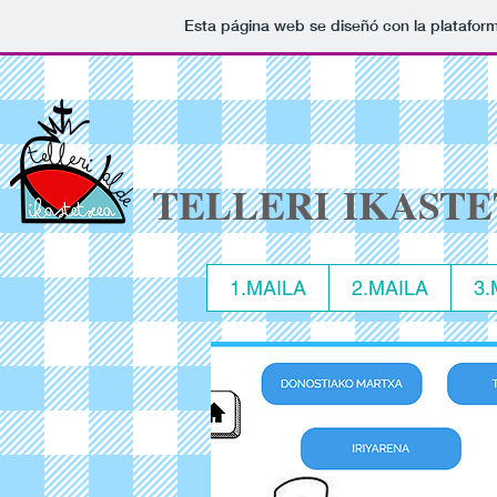
Esta página web se diseñó con la platafor
TELLERI IKAST
1.MAILA
2.MAILA
3.